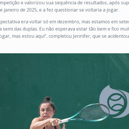
ompetição e valorizou sua sequência de resultados, após su
 janeiro de 2025, e a fez questionar se voltaria a jogar.
pectativa era voltar só em dezembro, mas estamos em setemb
a semi das duplas. Eu não esperava estar tão bem e fico muit
 jogar, mas estou aqui”, completou Jennifer, que se acident