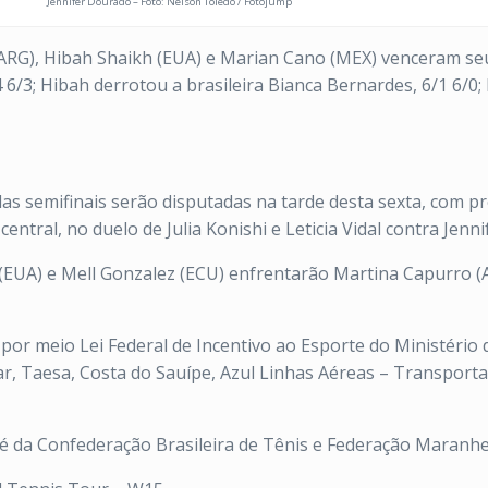
Jennifer Dourado – Foto: Nelson Toledo / Fotojump
(ARG), Hibah Shaikh (EUA) e Marian Cano (MEX) venceram se
4 6/3; Hibah derrotou a brasileira Bianca Bernardes, 6/1 6/
as semifinais serão disputadas na tarde desta sexta, com pr
ntral, no duelo de Julia Konishi e Leticia Vidal contra Jenn
 (EUA) e Mell Gonzalez (ECU) enfrentarão Martina Capurro 
por meio Lei Federal de Incentivo ao Esporte do Ministério 
ar, Taesa, Costa do Sauípe, Azul Linhas Aéreas – Transportado
a é da Confederação Brasileira de Tênis e Federação Maranh