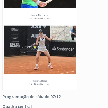
Marie Mettraux
João Pires/Fotojump
Victoria Bosio
João Pires/Fotojump
Programação de sábado 07/12
Quadra central