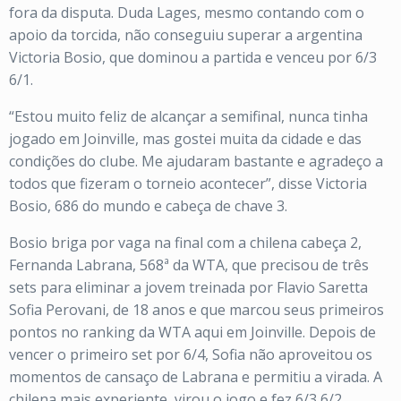
fora da disputa. Duda Lages, mesmo contando com o
apoio da torcida, não conseguiu superar a argentina
Victoria Bosio, que dominou a partida e venceu por 6/3
6/1.
“Estou muito feliz de alcançar a semifinal, nunca tinha
jogado em Joinville, mas gostei muita da cidade e das
condições do clube. Me ajudaram bastante e agradeço a
todos que fizeram o torneio acontecer”, disse Victoria
Bosio, 686 do mundo e cabeça de chave 3.
Bosio briga por vaga na final com a chilena cabeça 2,
Fernanda Labrana, 568ª da WTA, que precisou de três
sets para eliminar a jovem treinada por Flavio Saretta
Sofia Perovani, de 18 anos e que marcou seus primeiros
pontos no ranking da WTA aqui em Joinville. Depois de
vencer o primeiro set por 6/4, Sofia não aproveitou os
momentos de cansaço de Labrana e permitiu a virada. A
chilena mais experiente, virou o jogo e fez 6/3 6/2.