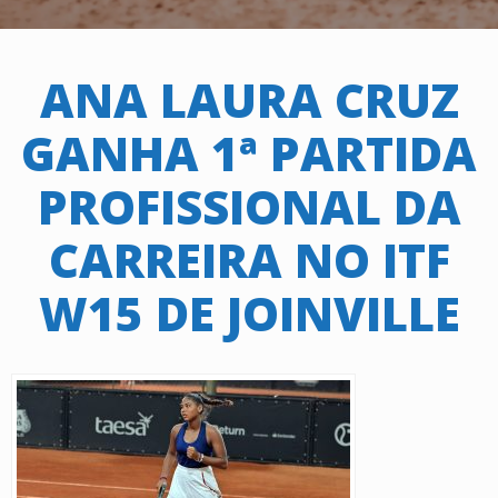
ANA LAURA CRUZ
GANHA 1ª PARTIDA
PROFISSIONAL DA
CARREIRA NO ITF
W15 DE JOINVILLE