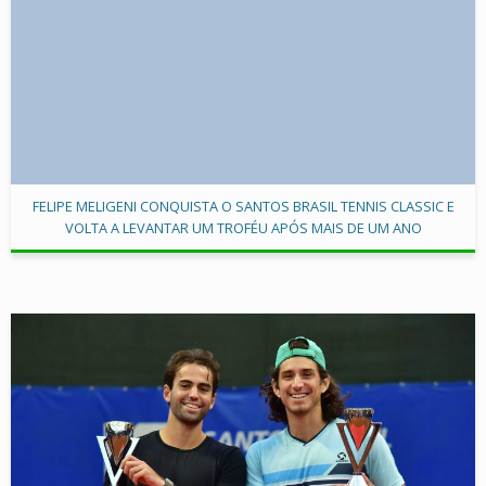
FELIPE MELIGENI CONQUISTA O SANTOS BRASIL TENNIS CLASSIC E
VOLTA A LEVANTAR UM TROFÉU APÓS MAIS DE UM ANO