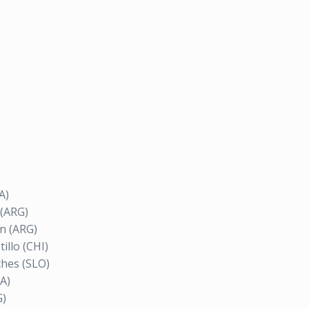
A)
 (ARG)
n (ARG)
illo (CHI)
ches (SLO)
A)
G)