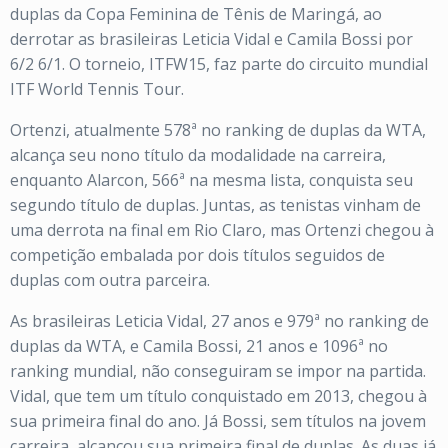
duplas da Copa Feminina de Tênis de Maringá, ao
derrotar as brasileiras Leticia Vidal e Camila Bossi por
6/2 6/1. O torneio, ITFW15, faz parte do circuito mundial
ITF World Tennis Tour.
Ortenzi, atualmente 578ª no ranking de duplas da WTA,
alcança seu nono título da modalidade na carreira,
enquanto Alarcon, 566ª na mesma lista, conquista seu
segundo título de duplas. Juntas, as tenistas vinham de
uma derrota na final em Rio Claro, mas Ortenzi chegou à
competição embalada por dois títulos seguidos de
duplas com outra parceira.
As brasileiras Leticia Vidal, 27 anos e 979ª no ranking de
duplas da WTA, e Camila Bossi, 21 anos e 1096ª no
ranking mundial, não conseguiram se impor na partida.
Vidal, que tem um título conquistado em 2013, chegou à
sua primeira final do ano. Já Bossi, sem títulos na jovem
carreira, alcançou sua primeira final de duplas. As duas já