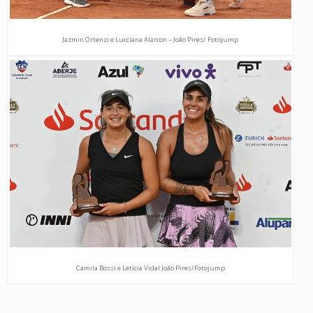
Jazmin Ortenzi e Lucciana Alarcon – João Pires/ Fotojump
Camila Bossi e Letícia Vidal João Pires/Fotojump