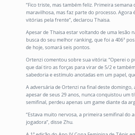
“Fico triste, mas também feliz. Primeira semana 
maravilhosa, mas faz parte do processo. Agora é
vitórias pela frente”, declarou Thaisa.
Apesar de Thaisa estar voltando de uma lesão 
busca do seu melhor ranking, que foi a 406ª pos
de hoje, somará seis pontos.
Ortenzi comentou sobre sua vitória: “Operei o 
que daí tiro as forças para virar de 5/2 e tamb
sabedoria e estímulo anotadas em um papel, que 
A adversária de Ortenzi na final deste domingo, 
apesar de seus 29 anos, nunca conquistou um tít
semifinal, perdeu apenas um game diante da arge
“Estava muito nervosa, a primeira semifinal do
jogadora”, disse Zhu.
A 1ª edição do Ano IV Copa Feminina de Tênis em