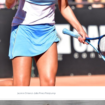
Jazmin Ortenzi- João Pires/FotoJump