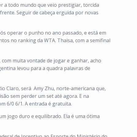
er a todo mundo que veio prestigiar, torcida
 frente. Seguir de cabeça erguida por novas
pós operar o punho no ano passado, e está em
ontos no ranking da WTA. Thaisa, com a semifinal
, com muita vontade de jogar e ganhar, acho
gentina levou para a quadra palavras de
io Claro, será
Amy Zhu, norte-americana que,
cisão sem perder um set até agora. E na
m 6/0 6/1. A entrada é gratuita.
m jogo duro e equilibrado. Ela é uma ótima
deral de Incentivo ao Esporte do Ministério do