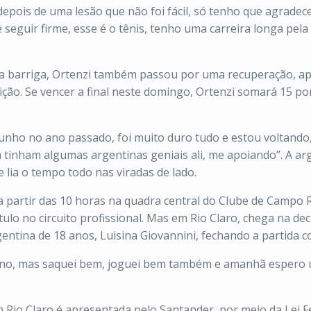
depois de uma lesão que não foi fácil, só tenho que agradec
 seguir firme, esse é o tênis, tenho uma carreira longa pela
na barriga, Ortenzi também passou por uma recuperação, a
ição. Se vencer a final neste domingo, Ortenzi somará 15 p
punho no ano passado, foi muito duro tudo e estou voltando
ém tinham algumas argentinas geniais ali, me apoiando”. A ar
lia o tempo todo nas viradas de lado.
a partir das 10 horas na quadra central do Clube de Campo R
ulo no circuito profissional. Mas em Rio Claro, chega na de
ntina de 18 anos, Luisina Giovannini, fechando a partida co
 ano, mas saquei bem, joguei bem também e amanhã espero u
 Rio Claro é apresentada pelo Santander, por meio da Lei Fe