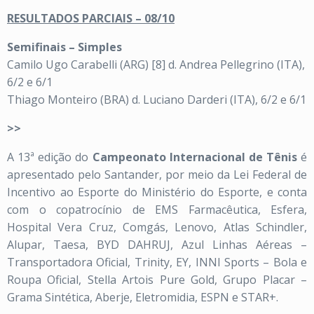
RESULTADOS PARCIAIS – 08/10
Semifinais – Simples
Camilo Ugo Carabelli (ARG) [8] d. Andrea Pellegrino (ITA),
6/2 e 6/1
Thiago Monteiro (BRA) d. Luciano Darderi (ITA), 6/2 e 6/1
>>
A 13ª edição do
Campeonato Internacional de Tênis
é
apresentado pelo Santander, por meio da Lei Federal de
Incentivo ao Esporte do Ministério do Esporte, e conta
com o copatrocínio de EMS Farmacêutica, Esfera,
Hospital Vera Cruz, Comgás, Lenovo, Atlas Schindler,
Alupar, Taesa, BYD DAHRUJ, Azul Linhas Aéreas –
Transportadora Oficial, Trinity, EY, INNI Sports – Bola e
Roupa Oficial, Stella Artois Pure Gold, Grupo Placar –
Grama Sintética, Aberje, Eletromidia, ESPN e STAR+.