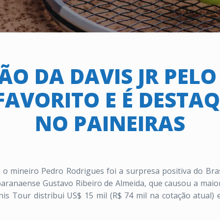
O DA DAVIS JR PELO
AVORITO E É DESTAQ
NO PAINEIRAS
 o mineiro Pedro Rodrigues foi a surpresa positiva do Bra
paranaense Gustavo Ribeiro de Almeida, que causou a maior 
nis Tour distribui US$ 15 mil (R$ 74 mil na cotação atual