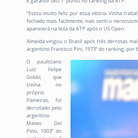
e garantir seu 1º ponto no ranking da ATP.
“Estou muito feliz por essa vitória. Vinha tra
fechado mais facilmente, mas senti o nervosismo
aparecerá na lista da ATP após o US Open.
Almeida vingou o Brasil após três derrotas mai
argentino Francisco Pini, 1973º do ranking, por
O paulistano
Luiz Felipe
Gobbi, que
treina no
próprio
Paineiras, foi
derrotado pelo
argentino
Mateo Del
Pino, 1003º do