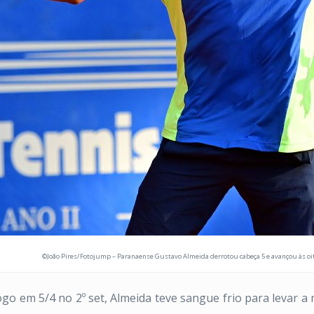
©João Pires/Fotojump – Paranaense Gustavo Almeida derrotou cabeça 5 e avançou às oit
 em 5/4 no 2º set, Almeida teve sangue frio para levar a m