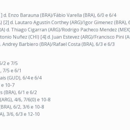
] d. Enzo Barauna (BRA)/Fábio Varella (BRA), 6/0 e 6/4
) [2] d. Lautaro Agustín Corthey (ARG)/Igor Gimenez (BRA), 6
A) d. Thiago Cigarran (ARG)/Rodrigo Pacheco Mendez (MEX),
onio Nuñez (CHI) [4] d. Juan Estevez (ARG)/Francisco Pini (AR
. Andrey Barbiero (BRA)/Rafael Costa (BRA), 6/3 e 6/3
6/2 e 7/5
 7/5 e 6/1
ais (GUD), 6/4 e 6/4
 e 10-7
 (BRA), 6/1 e 6/2
ARG), 4/6, 7/6(0) e 10-8
BRA), 6/2, 3/6 e 10-8
, 3/6, 6/3 e 12-10