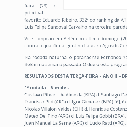
feira (23), o
principal
favorito Eduardo Ribeiro, 332º do ranking da ATP
Luis Felipe Sandoval Carvalho na terceira parti
Vice-campeão em Belém no último domingo (20), 
contra o qualifier argentino Lautaro Agustín Co
Na rodada noturna, o paranaense Fernando Yamac
Belém na semana passada. O duelo está program
RESULTADOS DESTA TERÇA-FEIRA – ANO II – B
1ª rodada – Simples
Gustavo Ribeiro de Almeida (BRA) d. Santiago De 
Francisco Pini (ARG) d. Igor Gimenez (BRA) [6], 6/
Nicolas Villalon Valdez (CHI) d. Henrique Costanzi
Mateo Del Pino (ARG) d. Luiz Felipe Gobbi (BRA), 
Juan Manuel La Serna (ARG) d. Lucio Ratti (ARG), 