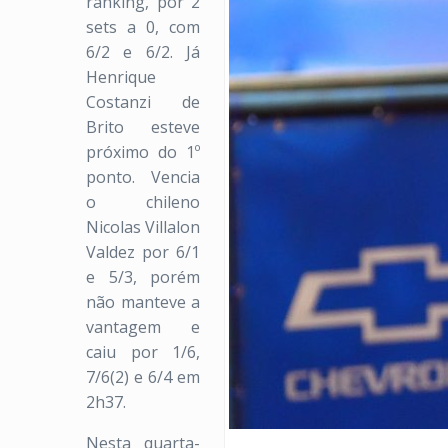
ranking, por 2
sets a 0, com
6/2 e 6/2. Já
Henrique
Costanzi de
Brito esteve
próximo do 1º
ponto. Vencia
o chileno
Nicolas Villalon
Valdez por 6/1
e 5/3, porém
não manteve a
vantagem e
caiu por 1/6,
7/6(2) e 6/4 em
2h37.
Nesta quarta-