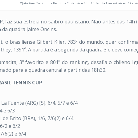
©João Pires/Fotojump – Henrique Costanzi de Brito foi derrotado na estreia em SP apó
, faz sua estreia no saibro paulistano. Não antes das 14h (
da da quadra Jaime Oncins.
o brasiliense Gilbert Klier, 783º do mundo, quer confirm
rthey, 1391º. A partida é a segunda da quadra 3 e deve come
ita, 3º favorito e 801º do ranking, desafia o chileno Ig
ado para a quadra central a partir das 18h30.
RASIL TENNIS CUP
La Fuente (ARG) [5], 6/4, 5/7 e 6/4
4 e 6/3
 de Brito (BRA), 1/6, 7/6(2) e 6/4
6/2 e 6/2
7/6(2) e 6/4