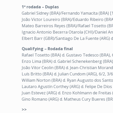
1ª rodada – Duplas
Gabriel Sidney (BRA)/Fernando Yamacita (BRA) [1
João Victor Loureiro (BRA)/Eduardo Ribeiro (BRA
Mateo Barreiros Reyes (BRA)/Rafael Tosetto (BR
Ignacio Antonio Becerra Otarola (CHI)/Daniel Ant
Elbert Barr (GBR)/Santiago De La Fuente (ARG) d
Qualifying – Rodada final
Rafael Tosetto (BRA) d. Gustavo Tedesco (BRA), 
Enzo Lima (BRA) d. Gabriel Schenekenberg (BRA),
João Vitor Ceolin (BRA) d. Jean-Christian Morand
Luís Britto (BRA) d. Julian Cundom (ARG), 6/2, 3/6
William Norton (BRA) d. Ryan Augusto dos Santos
Lautaro Agustín Corthey (ARG) d. Felipe De Díos (
Juan Estevez (ARG) d. Enzo Kohlmann de Freitas (
Gino Romano (ARG) d. Matheus Cury Bueres (BRA)
>>