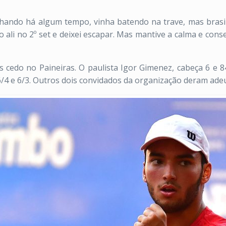
balhando há algum tempo, vinha batendo na trave, mas brasil
 ali no 2º set e deixei escapar. Mas mantive a calma e con
s cedo no Paineiras. O paulista Igor Gimenez, cabeça 6 e
 6/4 e 6/3. Outros dois convidados da organização deram ade