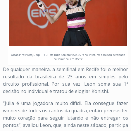
©João Pires/Fotojump – Paulista Júlia Konishi teve 2 SPs no 1º set, mas acabou perdendo
na semifinal em Recife
De qualquer maneira, a semifinal em Recife foi o melhor
resultado da brasileira de 23 anos em simples pelo
circuito profissional. Por sua vez, Leon soma sua 1ª
decisão no individual e tratou de elogiar Konishi.
“Júlia é uma jogadora muito difícil. Ela consegue fazer
winners de todos os cantos da quadra, então precisei ter
muito coração para seguir lutando e não entregar os
pontos”, avaliou Leon, que, ainda neste sábado, participa