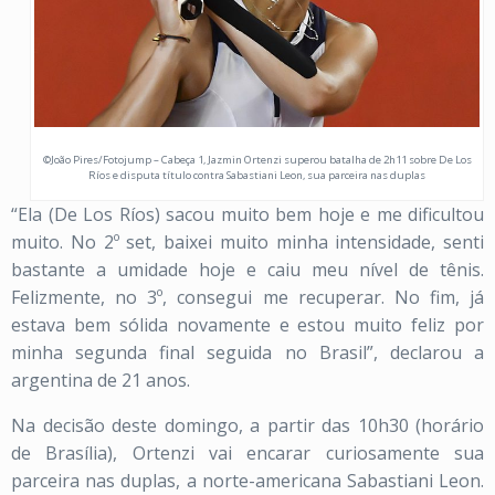
©João Pires/Fotojump – Cabeça 1, Jazmin Ortenzi superou batalha de 2h11 sobre De Los
Ríos e disputa título contra Sabastiani Leon, sua parceira nas duplas
“Ela (De Los Ríos) sacou muito bem hoje e me dificultou
muito. No 2º set, baixei muito minha intensidade, senti
bastante a umidade hoje e caiu meu nível de tênis.
Felizmente, no 3º, consegui me recuperar. No fim, já
estava bem sólida novamente e estou muito feliz por
minha segunda final seguida no Brasil”, declarou a
argentina de 21 anos.
Na decisão deste domingo, a partir das 10h30 (horário
de Brasília), Ortenzi vai encarar curiosamente sua
parceira nas duplas, a norte-americana Sabastiani Leon.