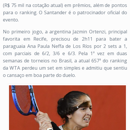
(R$ 75 mil na cotação atual) em prêmios, além de pontos
para o ranking. O Santander é o patrocinador oficial do
evento.
No primeiro jogo, a argentina Jazmin Ortenzi, principal
favorita em Recife, precisou de 2h11 para bater a
paraguaia Ana Paula Neffa de Los Ríos por 2 sets a 1,
com parciais de 6/2, 3/6 e 6/3. Pela 1ª vez em duas
semanas de torneios no Brasil, a atual 657ª do ranking
da WTA perdeu um set em simples e admitiu que sentiu
o cansaço em boa parte do duelo.