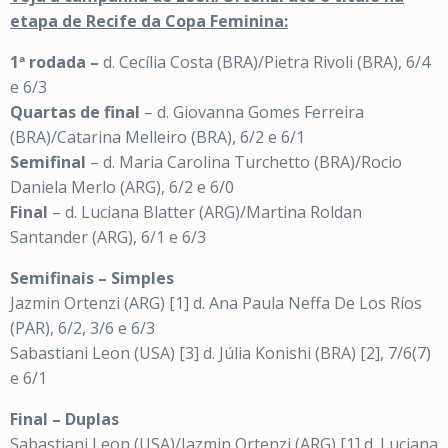
etapa de Recife da Copa Feminina:
1ª rodada –
d. Cecília Costa (BRA)/Pietra Rivoli (BRA), 6/4
e 6/3
Quartas de final
– d. Giovanna Gomes Ferreira
(BRA)/Catarina Melleiro (BRA), 6/2 e 6/1
Semifinal
– d. Maria Carolina Turchetto (BRA)/Rocio
Daniela Merlo (ARG), 6/2 e 6/0
Final
– d. Luciana Blatter (ARG)/Martina Roldan
Santander (ARG), 6/1 e 6/3
Semifinais – Simples
Jazmin Ortenzi (ARG) [1] d. Ana Paula Neffa De Los Ríos
(PAR), 6/2, 3/6 e 6/3
Sabastiani Leon (USA) [3] d. Júlia Konishi (BRA) [2], 7/6(7)
e 6/1
Final – Duplas
Sabastiani Leon (USA)/Jazmin Ortenzi (ARG) [1] d. Luciana