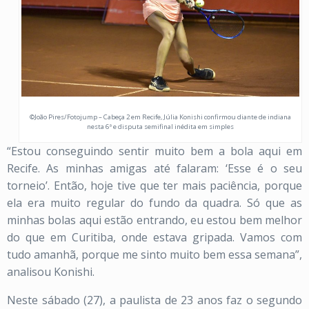
©João Pires/Fotojump – Cabeça 2 em Recife, Júlia Konishi confirmou diante de indiana
nesta 6ª e disputa semifinal inédita em simples
“Estou conseguindo sentir muito bem a bola aqui em
Recife. As minhas amigas até falaram: ‘Esse é o seu
torneio’. Então, hoje tive que ter mais paciência, porque
ela era muito regular do fundo da quadra. Só que as
minhas bolas aqui estão entrando, eu estou bem melhor
do que em Curitiba, onde estava gripada. Vamos com
tudo amanhã, porque me sinto muito bem essa semana”,
analisou Konishi.
Neste sábado (27), a paulista de 23 anos faz o segundo