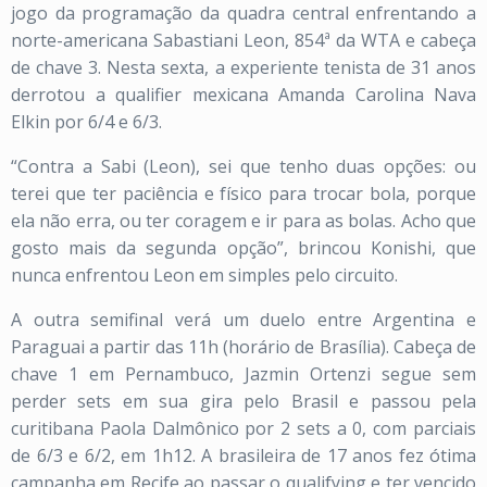
jogo da programação da quadra central enfrentando a
norte-americana Sabastiani Leon, 854ª da WTA e cabeça
de chave 3. Nesta sexta, a experiente tenista de 31 anos
derrotou a qualifier mexicana Amanda Carolina Nava
Elkin por 6/4 e 6/3.
“Contra a Sabi (Leon), sei que tenho duas opções: ou
terei que ter paciência e físico para trocar bola, porque
ela não erra, ou ter coragem e ir para as bolas. Acho que
gosto mais da segunda opção”, brincou Konishi, que
nunca enfrentou Leon em simples pelo circuito.
A outra semifinal verá um duelo entre Argentina e
Paraguai a partir das 11h (horário de Brasília). Cabeça de
chave 1 em Pernambuco, Jazmin Ortenzi segue sem
perder sets em sua gira pelo Brasil e passou pela
curitibana Paola Dalmônico por 2 sets a 0, com parciais
de 6/3 e 6/2, em 1h12. A brasileira de 17 anos fez ótima
campanha em Recife ao passar o qualifying e ter vencido