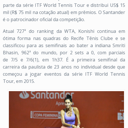
parte da série ITF World Tennis Tour e distribui US$ 15
mil (R$ 75 mil na cotação atual) em prêmios. O Santander
é o patrocinador oficial da competição.
Atual 727ª do ranking da WTA, Konishi continua em
ótima forma nas quadras do Recife Tênis Clube e se
classificou para as semifinais ao bater a indiana Smriti
Bhasin, 962ª do mundo, por 2 sets a 0, com parciais
de 7/5 e 7/6(1), em 1h37. É a primeira semifinal da
carreira da paulista de 23 anos no individual desde que
começou a jogar eventos da série ITF World Tennis
Tour, em 2015.