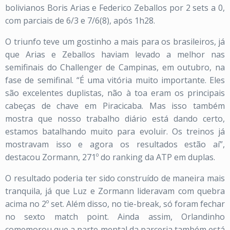
bolivianos Boris Arias e Federico Zeballos por 2 sets a 0,
com parciais de 6/3 e 7/6(8), após 1h28.
O triunfo teve um gostinho a mais para os brasileiros, já
que Arias e Zeballos haviam levado a melhor nas
semifinais do Challenger de Campinas, em outubro, na
fase de semifinal. “É uma vitória muito importante. Eles
são excelentes duplistas, não à toa eram os principais
cabeças de chave em Piracicaba. Mas isso também
mostra que nosso trabalho diário está dando certo,
estamos batalhando muito para evoluir. Os treinos já
mostravam isso e agora os resultados estão aí”,
destacou Zormann, 271º do ranking da ATP em duplas.
O resultado poderia ter sido construído de maneira mais
tranquila, já que Luz e Zormann lideravam com quebra
acima no 2º set. Além disso, no tie-break, só foram fechar
no sexto match point. Ainda assim, Orlandinho
comemorou que a parte mental da parceria também está