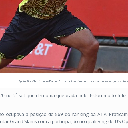
©João Pires/Fotojump – Daniel Dutra da Silva virou contra espanhol e avançou às oit
i 3/0 no 2º set que deu uma quebrada nele. Estou muito feliz
inho ocupava a posição de 569 do ranking da ATP. Pratica
tar Grand Slams com a participação no qualifying do US Op