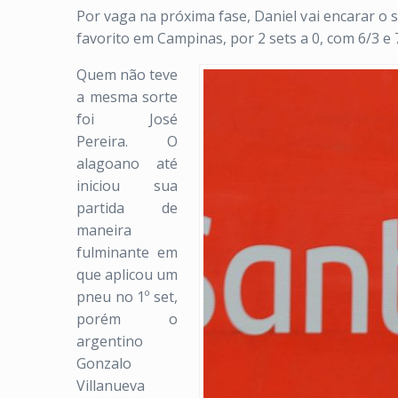
Por vaga na próxima fase, Daniel vai encarar o 
favorito em Campinas, por 2 sets a 0, com 6/3 e 7
Quem não teve
a mesma sorte
foi José
Pereira. O
alagoano até
iniciou sua
partida de
maneira
fulminante em
que aplicou um
pneu no 1º set,
porém o
argentino
Gonzalo
Villanueva