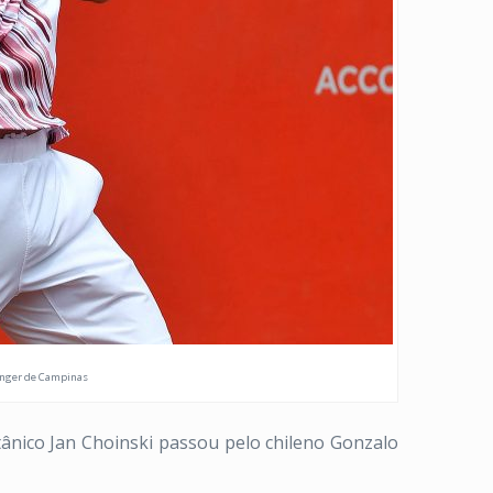
lenger de Campinas
ritânico Jan Choinski passou pelo chileno Gonzalo