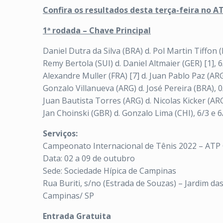
Confira os resultados desta terça-feira no 
1ª rodada – Chave Principal
Daniel Dutra da Silva (BRA) d. Pol Martin Tiffon (
Remy Bertola (SUI) d. Daniel Altmaier (GER) [1], 6
Alexandre Muller (FRA) [7] d. Juan Pablo Paz (ARG)
Gonzalo Villanueva (ARG) d. José Pereira (BRA), 0
Juan Bautista Torres (ARG) d. Nicolas Kicker (ARG
Jan Choinski (GBR) d. Gonzalo Lima (CHI), 6/3 e 6
Serviços:
Campeonato Internacional de Tênis 2022 – ATP 
Data: 02 a 09 de outubro
Sede: Sociedade Hípica de Campinas
Rua Buriti, s/no (Estrada de Souzas) – Jardim da
Campinas/ SP
Entrada Gratuita