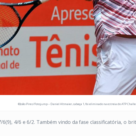
©João Pires/Fotojump – Daniel Altmaier, cabeça 1, foi eliminado na estreia do ATP Chal
/6(9), 4/6 e 6/2. Também vindo da fase classificatória, o b