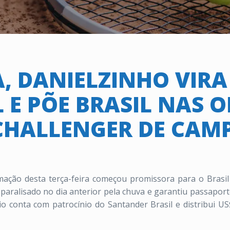
, DANIELZINHO VIR
 E PÕE BRASIL NAS O
CHALLENGER DE CAM
ção desta terça-feira começou promissora para o Brasil
aralisado no dia anterior pela chuva e garantiu passaporte
io conta com patrocínio do Santander Brasil e distribui U