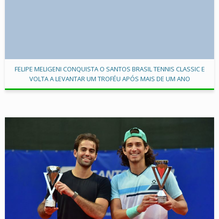
FELIPE MELIGENI CONQUISTA O SANTOS BRASIL TENNIS CLASSIC E
VOLTA A LEVANTAR UM TROFÉU APÓS MAIS DE UM ANO