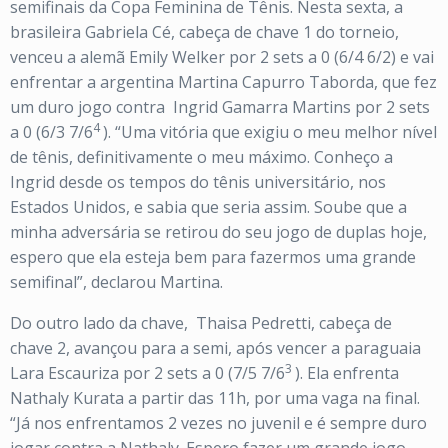
semifinais da Copa Feminina de Tênis. Nesta sexta, a
brasileira Gabriela Cé, cabeça de chave 1 do torneio,
venceu a alemã Emily Welker por 2 sets a 0 (6/4 6/2) e vai
enfrentar a argentina Martina Capurro Taborda, que fez
um duro jogo contra Ingrid Gamarra Martins por 2 sets
4
a 0 (6/3 7/6
). “Uma vitória que exigiu o meu melhor nível
de tênis, definitivamente o meu máximo. Conheço a
Ingrid desde os tempos do tênis universitário, nos
Estados Unidos, e sabia que seria assim. Soube que a
minha adversária se retirou do seu jogo de duplas hoje,
espero que ela esteja bem para fazermos uma grande
semifinal”, declarou Martina.
Do outro lado da chave, Thaisa Pedretti, cabeça de
chave 2, avançou para a semi, após vencer a paraguaia
3
Lara Escauriza por 2 sets a 0 (7/5 7/6
). Ela enfrenta
Nathaly Kurata a partir das 11h, por uma vaga na final.
“Já nos enfrentamos 2 vezes no juvenil e é sempre duro