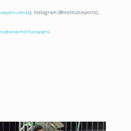
osports.com.br
), Instagram (@institutosports),
om/photos/institutosports
.