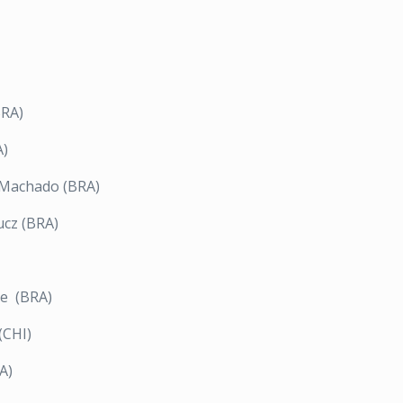
BRA)
A)
n Machado (BRA)
ucz (BRA)
te (BRA)
(CHI)
A)