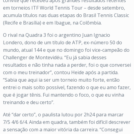
convite que recebeu após grandes resultados recentes
em torneios ITF World Tennis Tour – desde setembro,
acumula títulos nas duas etapas do Brasil Tennis Classic
(Recife e Brasília) e em Ibague, na Colômbia.
O rival na Quadra 3 foi o argentino Juan Ignacio
Londero, dono de um título de ATP, ex-número 50 do
mundo, atual 144 e que no domingo foi vice-campeão do
Challenger de Montevidéu. “Eu já sabia desses
resultados e não tinha nada a perder, foi o que conversei
com o meu treinador”, contou Heide após a partida.
“Sabia que aqui ia ser um torneio muito forte, então
entrei o mais solto possível, fazendo o que eu amo fazer,
que é jogar tênis. Fui mantendo o foco, o que eu vinha
treinando e deu certo”.
Até “dar certo”, o paulista lutou por 2h24 para marcar
7/5 4/6 6/4. Ainda em quadra, também foi difícil descrever
a sensação com a maior vitória da carreira. “Consegui