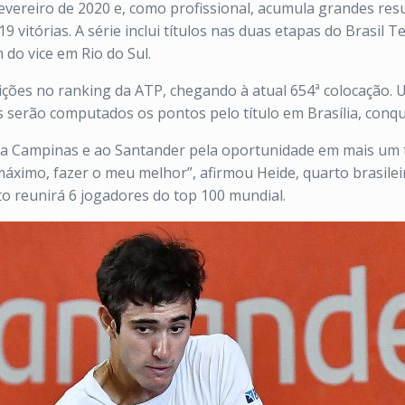
fevereiro de 2020 e, como profissional, acumula grandes re
itórias. A série inclui títulos nas duas etapas do Brasil Ten
 do vice em Rio do Sul.
ções no ranking da ATP, chegando à atual 654ª colocação.
is serão computados os pontos pelo título em Brasília, conq
ra Campinas e ao Santander pela oportunidade em mais um to
ximo, fazer o meu melhor”, afirmou Heide, quarto brasileir
to reunirá 6 jogadores do top 100 mundial.