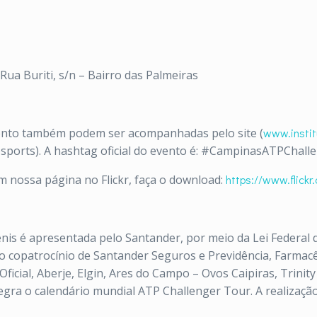
Rua Buriti, s/n – Bairro das Palmeiras
ento também podem ser acompanhadas pelo site (
www.instit
osports). A hashtag oficial do evento é: #CampinasATPChalle
m nossa página no Flickr, faça o download:
https://www.flickr.
is é apresentada pelo Santander, por meio da Lei Federal d
o copatrocínio de Santander Seguros e Previdência, Farmacêu
Oficial, Aberje, Elgin, Ares do Campo – Ovos Caipiras, Trinit
egra o calendário mundial ATP Challenger Tour. A realização 