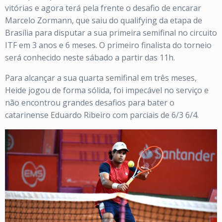
vitórias e agora terá pela frente o desafio de encarar
Marcelo Zormann, que saiu do qualifying da etapa de
Brasília para disputar a sua primeira semifinal no circuito
ITF em 3 anos e 6 meses. O primeiro finalista do torneio
será conhecido neste sábado a partir das 11h.
Para alcançar a sua quarta semifinal em três meses,
Heide jogou de forma sólida, foi impecável no serviço e
não encontrou grandes desafios para bater o
catarinense Eduardo Ribeiro com parciais de 6/3 6/4.