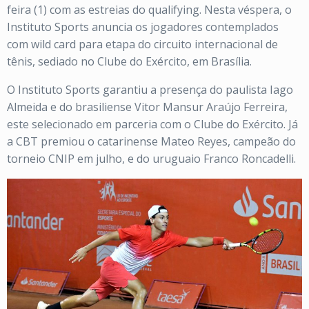
feira (1) com as estreias do qualifying. Nesta véspera, o
Instituto Sports anuncia os jogadores contemplados
com wild card para etapa do circuito internacional de
tênis, sediado no Clube do Exército, em Brasília.
O Instituto Sports garantiu a presença do paulista Iago
Almeida e do brasiliense Vitor Mansur Araújo Ferreira,
este selecionado em parceria com o Clube do Exército. Já
a CBT premiou o catarinense Mateo Reyes, campeão do
torneio CNIP em julho, e do uruguaio Franco Roncadelli.