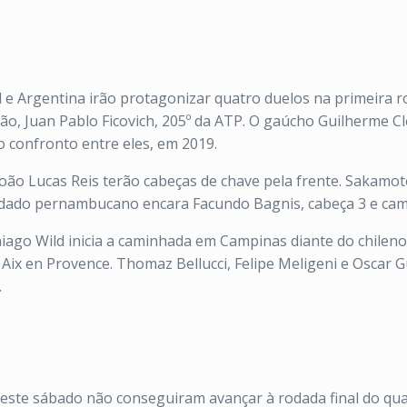
l e Argentina irão protagonizar quatro duelos na primeira
peão, Juan Pablo Ficovich, 205º da ATP. O gaúcho Guilherme
 confronto entre eles, em 2019.
o Lucas Reis terão cabeças de chave pela frente. Sakamoto
nvidado pernambucano encara Facundo Bagnis, cabeça 3 e c
Thiago Wild inicia a caminhada em Campinas diante do chileno
Aix en Provence. Thomaz Bellucci, Felipe Meligeni e Oscar 
.
ste sábado não conseguiram avançar à rodada final do quali