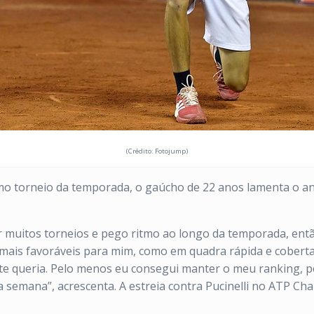
(Crédito: Fotojump)
o torneio da temporada, o gaúcho de 22 anos lamenta o ano 
 muitos torneios e pego ritmo ao longo da temporada, então
mais favoráveis para mim, como em quadra rápida e coberta 
te queria. Pelo menos eu consegui manter o meu ranking, p
a semana”, acrescenta. A estreia contra Pucinelli no ATP Ch