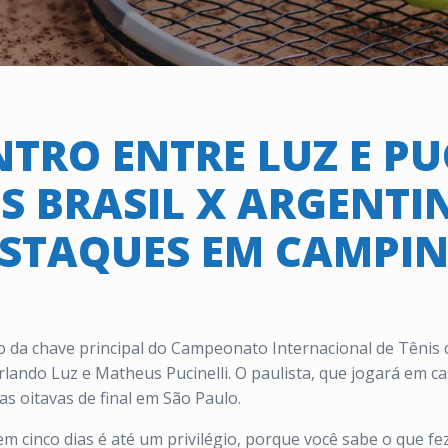
TRO ENTRE LUZ E PUC
S BRASIL X ARGENTI
STAQUES EM CAMPI
o da chave principal do Campeonato Internacional de Tênis 
lando Luz e Matheus Pucinelli. O paulista, que jogará em ca
s oitavas de final em São Paulo.
 cinco dias é até um privilégio, porque você sabe o que fez