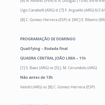
[6] N. Alvarez (PER) d. A. Dougaz (TUN) 3/6 6/4 6
Ugo Carabelli (ARG) d. [7] F. Arguello (ARG) 6/2 6
[8] C. Gomez-Herrera (ESP) d. [WC] E. Ribeiro (BR
PROGRAMAÇÃO DE DOMINGO
Qualifying – Rodada final
QUADRA CENTRAL JOÃO LIMA – 11h
[1] S. Baez (ARG) vs [5] J. M. Cerundolo (ARG)
Não antes de 13h
Velotti (ARG) vs [8] C. Gomez-Herrera (ESP)