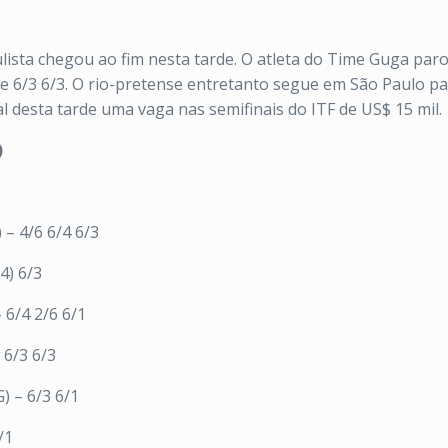
ista chegou ao fim nesta tarde. O atleta do Time Guga par
de 6/3 6/3. O rio-pretense entretanto segue em São Paulo par
inal desta tarde uma vaga nas semifinais do ITF de US$ 15 mil.
)
 – 4/6 6/4 6/3
4) 6/3
 6/4 2/6 6/1
 6/3 6/3
) – 6/3 6/1
/1