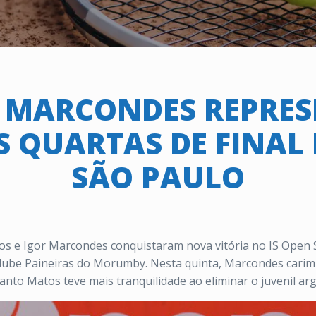
 MARCONDES REPRE
S QUARTAS DE FINAL 
SÃO PAULO
s e Igor Marcondes conquistaram nova vitória no IS Open Sã
o Clube Paineiras do Morumby. Nesta quinta, Marcondes carim
nto Matos teve mais tranquilidade ao eliminar o juvenil arg