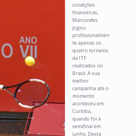
condições
financeiras,
Marcondes
jogou
profissionalmen
te apenas os
quatro torneios
da ITF
realizados no
Brasil. A sua
melhor
campanha até o
momento
aconteceu em
Curitiba,
quando foi à
semifinal em
junho. Desta