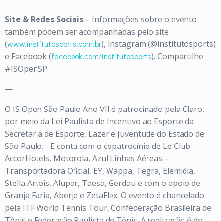
Site & Redes Sociais
– Informações sobre o evento
também podem ser acompanhadas pelo site
(
www.institutosports.com.br
), Instagram (@institutosports)
e Facebook (
facebook.com/institutosports
)
. Compartilhe
#ISOpenSP
—
O IS Open São Paulo Ano VII é patrocinado pela Claro,
por meio da Lei Paulista de Incentivo ao Esporte da
Secretaria de Esporte, Lazer e Juventude do Estado de
São Paulo. E conta com o copatrocínio de Le Club
AccorHotels, Motorola, Azul Linhas Aéreas –
Transportadora Oficial, EY, Wappa, Tegra, Elemidia,
Stella Artois, Alupar, Taesa, Gerdau e com o apoio de
Granja Faria, Aberje e ZetaFlex. O evento é chancelado
pela ITF World Tennis Tour, Confederação Brasileira de
Tênis e Federação Paulista de Tênis. A realização é do