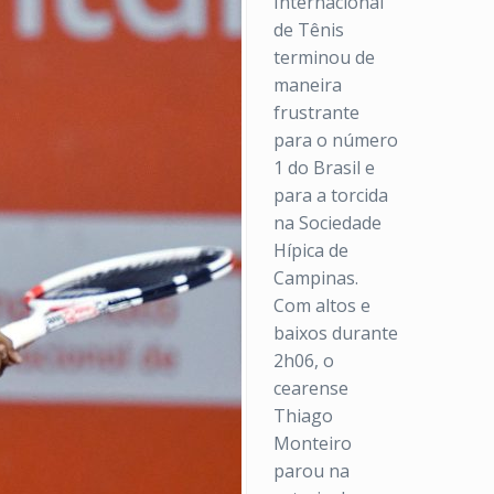
Internacional
de Tênis
terminou de
maneira
frustrante
para o número
1 do Brasil e
para a torcida
na Sociedade
Hípica de
Campinas.
Com altos e
baixos durante
2h06, o
cearense
Thiago
Monteiro
parou na