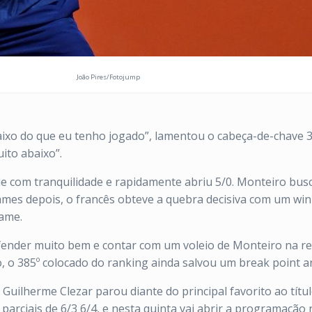
João Pires/Fotojump
aixo do que eu tenho jogado”, lamentou o cabeça-de-chave 3
uito abaixo”.
om tranquilidade e rapidamente abriu 5/0. Monteiro busco
games depois, o francês obteve a quebra decisiva com um win
game.
defender muito bem e contar com um voleio de Monteiro na 
, o 385º colocado do ranking ainda salvou um break point ant
uilherme Clezar parou diante do principal favorito ao títul
parciais de 6/3 6/4, e nesta quinta vai abrir a programação 