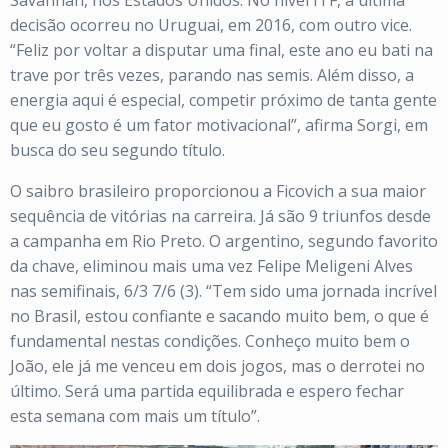
Savannah, nos Estados Unidos. No nível ITF, a última
decisão ocorreu no Uruguai, em 2016, com outro vice.
“Feliz por voltar a disputar uma final, este ano eu bati na
trave por três vezes, parando nas semis. Além disso, a
energia aqui é especial, competir próximo de tanta gente
que eu gosto é um fator motivacional”, afirma Sorgi, em
busca do seu segundo título.
O saibro brasileiro proporcionou a Ficovich a sua maior
sequência de vitórias na carreira. Já são 9 triunfos desde
a campanha em Rio Preto. O argentino, segundo favorito
da chave, eliminou mais uma vez Felipe Meligeni Alves
nas semifinais, 6/3 7/6 (3). “Tem sido uma jornada incrível
no Brasil, estou confiante e sacando muito bem, o que é
fundamental nestas condições. Conheço muito bem o
João, ele já me venceu em dois jogos, mas o derrotei no
último. Será uma partida equilibrada e espero fechar
esta semana com mais um título”.