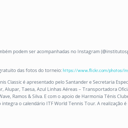
mbém podem ser acompanhadas no Instagram (@institutosp
gratuito das fotos do torneio:
https://www.flickr.
com/photos/ins
nis Classic é apresentado pelo Santander e Secretaria Espec
 Alupar, Taesa, Azul Linhas Aéreas – Transportadora Oficial
ave, Ramos & Silva. E com o apoio de Harmonia Tênis Clube
o integra o calendário ITF World Tennis Tour. A realização é