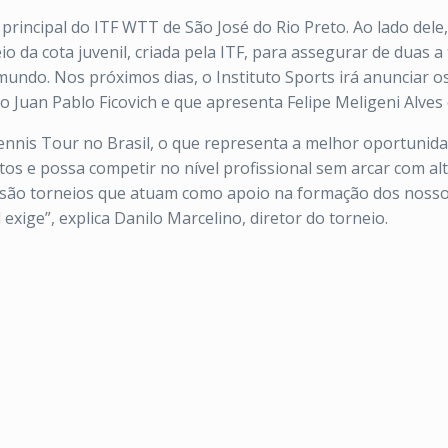
e principal do ITF WTT de São José do Rio Preto. Ao lado del
o da cota juvenil, criada pela ITF, para assegurar de duas 
 mundo. Nos próximos dias, o
Instituto
Sports
irá anunciar os
Juan Pablo Ficovich e que apresenta Felipe Meligeni Alves 
Tennis Tour no Brasil, o que representa a melhor oportunid
os e possa competir no nível profissional sem arcar com alt
 são torneios que atuam como apoio na formação dos nosso
 exige”, explica Danilo Marcelino, diretor do torneio.