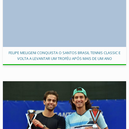
FELIPE MELIGENI CONQUISTA O SANTOS BRASIL TENNIS CLASSIC E
VOLTA A LEVANTAR UM TROFÉU APÓS MAIS DE UM ANO