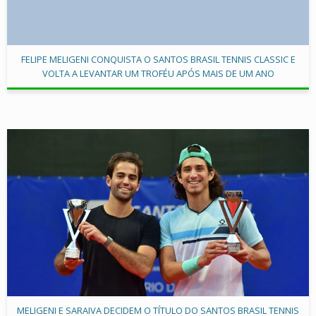
FELIPE MELIGENI CONQUISTA O SANTOS BRASIL TENNIS CLASSIC E
VOLTA A LEVANTAR UM TROFÉU APÓS MAIS DE UM ANO
MELIGENI E SARAIVA DECIDEM O TÍTULO DO SANTOS BRASIL TENNIS