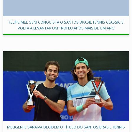
FELIPE MELIGENI CONQUISTA O SANTOS BRASIL TENNIS CLASSIC E
VOLTA A LEVANTAR UM TROFÉU APÓS MAIS DE UM ANO
MELIGENI E SARAIVA DECIDEM O TÍTULO DO SANTOS BRASIL TENNIS