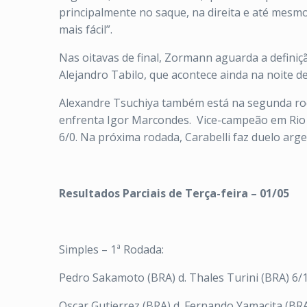
principalmente no saque, na direita e até mesm
mais fácil”.
Nas oitavas de final, Zormann aguarda a definiçã
Alejandro Tabilo, que acontece ainda na noite de
Alexandre Tsuchiya também está na segunda roda
enfrenta Igor Marcondes. Vice-campeão em Rio P
6/0. Na próxima rodada, Carabelli faz duelo arg
Resultados Parciais de Terça-feira – 01/05
Simples – 1ª Rodada:
Pedro Sakamoto (BRA) d. Thales Turini (BRA) 6/1
Oscar Gutierrez (BRA) d. Fernando Yamacita (BRA