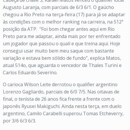
Cabeça de chave 3, Rafael Matos venceu o qualifier local
Augusto Laranja, com parciais de 6/3 6/1. O gaúcho
chegou a Rio Preto na terça-feira (17) para já se adaptar
às condições com o melhor ranking na carreira, na 512ª
posição da ATP. “Foi bom chegar antes aqui em Rio
Preto para me adaptar, ainda mais por ter enfrentado
um jogador que passou o quali e que treina aqui. Hoje
consegui usar muito bem meu saque com bastante
variação e estava bem sólido de fundo”, explica Matos,
atual 514o, que aguarda o vencedor de Thales Turini e
Carlos Eduardo Severino.
O carioca Wilson Leite derrotou o qualifier argentino
Lorenzo Gagliardo, parciais de 6/0 7/5. Nas oitavas de
final, o tenista de 26 anos fica frente a frente com o
japonês Ryusei Makiguchi. Ainda nesta terça, em duelo
argentino, Camilo Carabelli superou Tomas Etcheverry,
por 3/6 6/3 6/3.