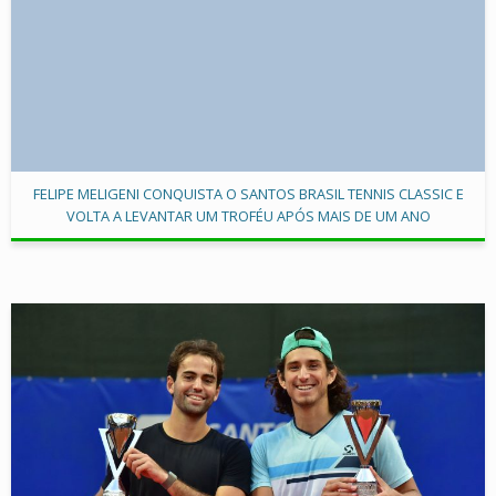
FELIPE MELIGENI CONQUISTA O SANTOS BRASIL TENNIS CLASSIC E
VOLTA A LEVANTAR UM TROFÉU APÓS MAIS DE UM ANO