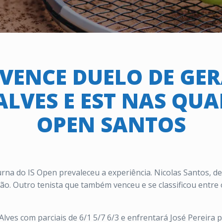
VENCE DUELO DE GE
ALVES E EST NAS QUA
OPEN SANTOS
na do IS Open prevaleceu a experiência. Nicolas Santos, de 
ção. Outro tenista que também venceu e se classificou entre
lves com parciais de 6/1 5/7 6/3 e enfrentará José Pereira 