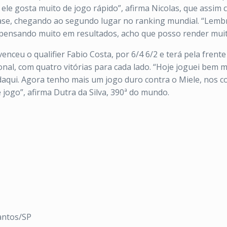
 ele gosta muito de jogo rápido”, afirma Nicolas, que assi
 fase, chegando ao segundo lugar no ranking mundial. “Lem
pensando muito em resultados, acho que posso render muito
 venceu o qualifier Fabio Costa, por 6/4 6/2 e terá pela fren
sional, com quatro vitórias para cada lado. “Hoje joguei be
daqui. Agora tenho mais um jogo duro contra o Miele, nos
jogo”, afirma Dutra da Silva, 390ª do mundo.
antos/SP