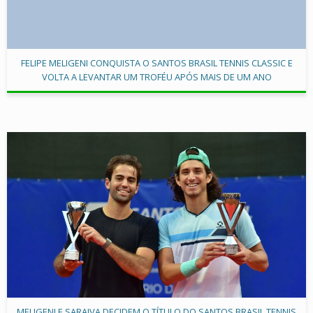
FELIPE MELIGENI CONQUISTA O SANTOS BRASIL TENNIS CLASSIC E
VOLTA A LEVANTAR UM TROFÉU APÓS MAIS DE UM ANO
MELIGENI E SARAIVA DECIDEM O TÍTULO DO SANTOS BRASIL TENNIS