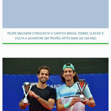
FELIPE MELIGENI CONQUISTA O SANTOS BRASIL TENNIS CLASSIC E
VOLTA A LEVANTAR UM TROFÉU APÓS MAIS DE UM ANO