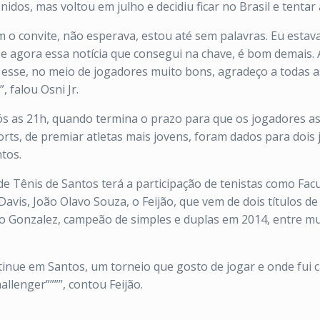
dos, mas voltou em julho e decidiu ficar no Brasil e tentar 
m o convite, não esperava, estou até sem palavras. Eu esta
e agora essa notícia que consegui na chave, é bom demais.
esse, no meio de jogadores muito bons, agradeço a todas a
 falou Osni Jr.
as 21h, quando termina o prazo para que os jogadores assin
Sports, de premiar atletas mais jovens, foram dados para doi
ntos.
de Tênis de Santos terá a participação de tenistas como Fa
avis, João Olavo Souza, o Feijão, que vem de dois títulos de
Gonzalez, campeão de simples e duplas em 2014, entre mu
tinue em Santos, um torneio que gosto de jogar e onde fui 
llenger””””, contou Feijão.