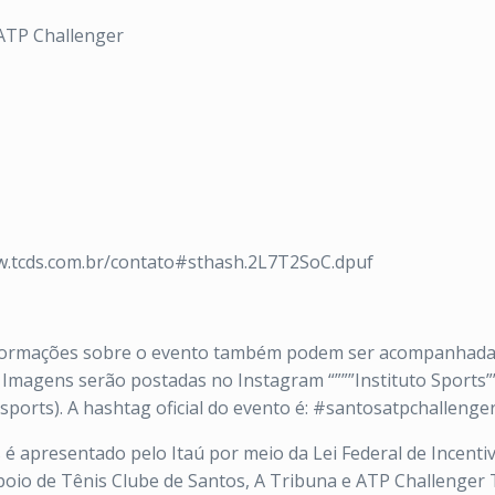
ATP Challenger
www.tcds.com.br/contato#sthash.2L7T2SoC.dpuf
ormações sobre o evento também podem ser acompanhadas pe
. Imagens serão postadas no Instagram “”””Instituto Sports”
ports). A hashtag oficial do evento é: #santosatpchallenge
 apresentado pelo Itaú por meio da Lei Federal de Incentiv
 apoio de Tênis Clube de Santos, A Tribuna e ATP Challenger T