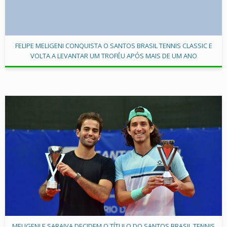
FELIPE MELIGENI CONQUISTA O SANTOS BRASIL TENNIS CLASSIC E
VOLTA A LEVANTAR UM TROFÉU APÓS MAIS DE UM ANO
MELIGENI E SARAIVA DECIDEM O TÍTULO DO SANTOS BRASIL TENNIS