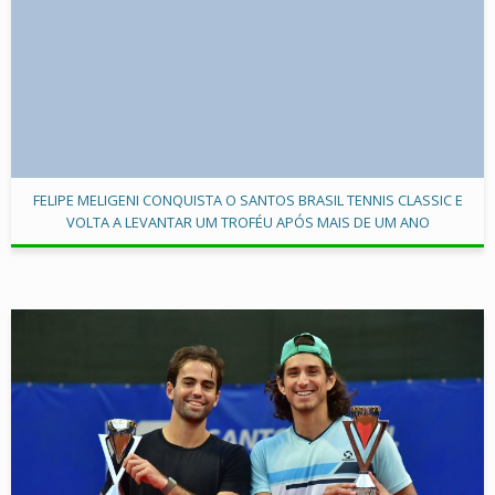
FELIPE MELIGENI CONQUISTA O SANTOS BRASIL TENNIS CLASSIC E
VOLTA A LEVANTAR UM TROFÉU APÓS MAIS DE UM ANO