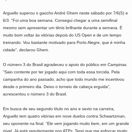
Arguello superou o gaúcho André Ghem neste sábado por 7/6(5) e
6/3. “Foi uma boa semana. Consegui chegar a uma semifinal
mesmo sem apresentar um tênis brilhante durante a semana. É
muito bom voltar às vitórias depois do US Open e de um tempo
treinando. Vou bastante motivado para Porto Alegre, que é minha
cidade”, declarou Ghem.
O número 3 do Brasil agradeceu o apoio do público em Campinas.
“Saio contente por ter jogado aqui com toda essa torcida. Pela
campanha do ano passado, acho que todo mundo me incentivou
desde o primeiro dia. Deixo o torneio de cabeça erguida”,
acrescentou o número 3 do Brasil.
Em busca de seu segundo título no ano e sexto na carreira,
Arguello tem quatro vitórias em nove duelos contra Schwartzman,
seu oponente na final. “Ele vem jogando muito bem, em um grande
nível. Já está regularmente nos ATPs. Terei que me esforçar muito