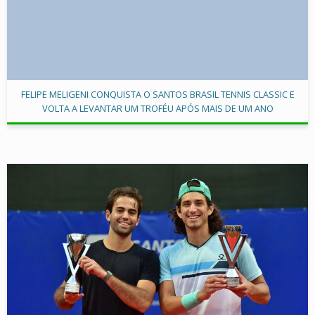
FELIPE MELIGENI CONQUISTA O SANTOS BRASIL TENNIS CLASSIC E
VOLTA A LEVANTAR UM TROFÉU APÓS MAIS DE UM ANO