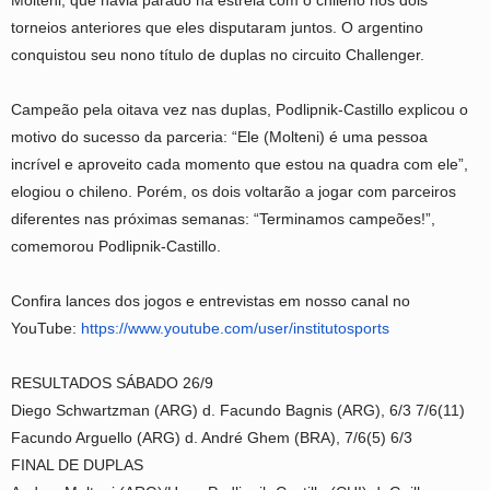
Molteni, que havia parado na estreia com o chileno nos dois
torneios anteriores que eles disputaram juntos. O argentino
conquistou seu nono título de duplas no circuito Challenger.
Campeão pela oitava vez nas duplas, Podlipnik-Castillo explicou o
motivo do sucesso da parceria: “Ele (Molteni) é uma pessoa
incrível e aproveito cada momento que estou na quadra com ele”,
elogiou o chileno. Porém, os dois voltarão a jogar com parceiros
diferentes nas próximas semanas: “Terminamos campeões!”,
comemorou Podlipnik-Castillo.
Confira lances dos jogos e entrevistas em nosso canal no
YouTube:
https://www.youtube.com/user/
institutosports
RESULTADOS SÁBADO 26/9
Diego Schwartzman (ARG) d. Facundo Bagnis (ARG), 6/3 7/6(11)
Facundo Arguello (ARG) d. André Ghem (BRA), 7/6(5) 6/3
FINAL DE DUPLAS