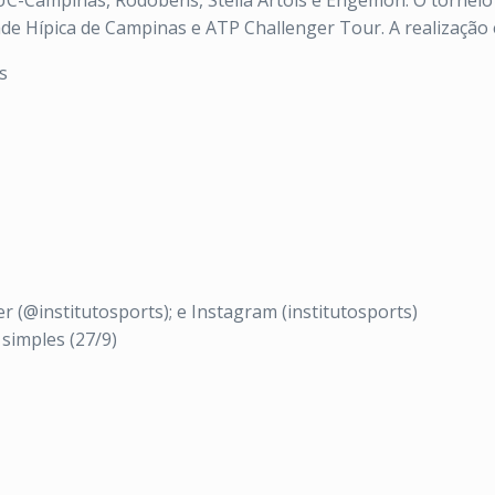
,PUC-Campinas, Rodobens, Stella Artois e Engemon. O tornei
ade Hípica de Campinas e ATP Challenger Tour. A realização é
s
er (@institutosports); e Instagram (institutosports)
 simples (27/9)