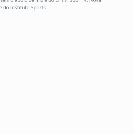
o tem o apoio de mídia do EPTV, SporTV, Nova
 do Instituto Sports.