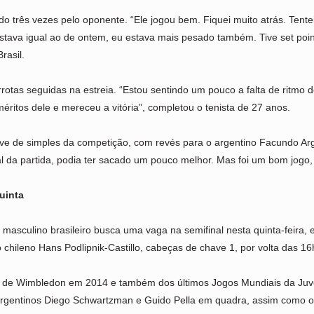
do três vezes pelo oponente. “Ele jogou bem. Fiquei muito atrás. Tent
tava igual ao de ontem, eu estava mais pesado também. Tive set point 
rasil.
tas seguidas na estreia. “Estou sentindo um pouco a falta de ritmo de
éritos dele e mereceu a vitória”, completou o tenista de 27 anos.
de simples da competição, com revés para o argentino Facundo Arguel
 da partida, podia ter sacado um pouco melhor. Mas foi um bom jogo, e
uinta
 masculino brasileiro busca uma vaga na semifinal nesta quinta-feira
chileno Hans Podlipnik-Castillo, cabeças de chave 1, por volta das 16
 de Wimbledon em 2014 e também dos últimos Jogos Mundiais da Juven
rgentinos Diego Schwartzman e Guido Pella em quadra, assim como os 