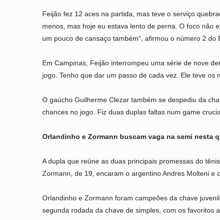
Feijão fez 12 aces na partida, mas teve o serviço quebra
menos, mas hoje eu estava lento de perna. O foco não es
um pouco de cansaço também”, afirmou o número 2 do B
Em Campinas, Feijão interrompeu uma série de nove derro
jogo. Tenho que dar um passo de cada vez. Ele teve os m
O gaúcho Guilherme Clezar também se despediu da chave 
chances no jogo. Fiz duas duplas faltas num game crucial
Orlandinho e Zormann buscam vaga na semi nesta q
A dupla que reúne as duas principais promessas do tênis
Zormann, de 19, encaram o argentino Andres Molteni e o 
Orlandinho e Zormann foram campeões da chave juvenil
segunda rodada da chave de simples, com os favoritos a