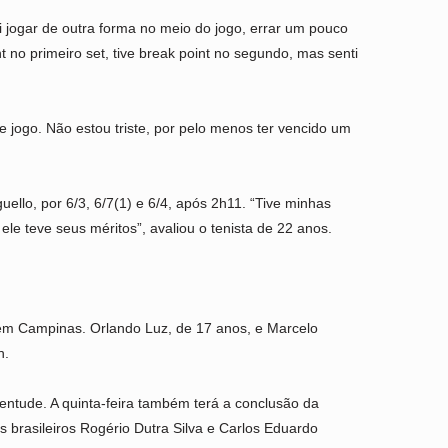
ei jogar de outra forma no meio do jogo, errar um pouco
no primeiro set, tive break point no segundo, mas senti
 jogo. Não estou triste, por pelo menos ter vencido um
lo, por 6/3, 6/7(1) e 6/4, após 2h11. “Tive minhas
le teve seus méritos”, avaliou o tenista de 22 anos.
, em Campinas. Orlando Luz, de 17 anos, e Marcelo
h.
tude. A quinta-feira também terá a conclusão da
brasileiros Rogério Dutra Silva e Carlos Eduardo