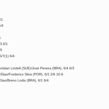
6/1
6/4
5
3 6/1
/5
6/7(1) 6/4
ristian Lindell (SUE)/José Pereira (BRA), 6/4 6/3
lias/Frederico Silva (POR), 6/2 2/6 10-6
lias/Breno Lodis (BRA), 6/1 6/4