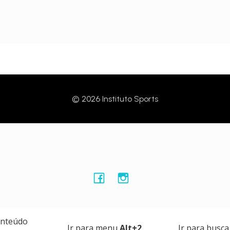
© 2026 Instituto Sports
onteúdo
Ir para menu
Alt+2
Ir para busc