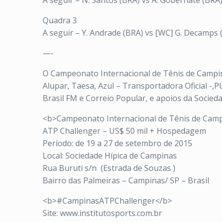
A seguir – N. Santos (BRA) vs A. Gobernate (BRA
Quadra 3
A seguir – Y. Andrade (BRA) vs [WC] G. Decamps 
—-
O Campeonato Internacional de Tênis de Campinas
Alupar, Taesa, Azul – Transportadora Oficial -
Brasil FM e Correio Popular, e apoios da Socied
<b>Campeonato Internacional de Tênis de Cam
ATP Challenger – US$ 50 mil + Hospedagem
Período: de 19 a 27 de setembro de 2015
Local: Sociedade Hípica de Campinas
Rua Buruti s/n (Estrada de Souzas )
Bairro das Palmeiras – Campinas/ SP – Brasil
<b>#CampinasATPChallenger</b>
Site: www.institutosports.com.br