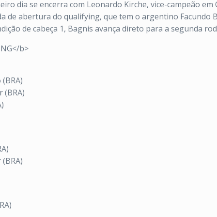
meiro dia se encerra com Leonardo Kirche, vice-campeão em
a de abertura do qualifying, que tem o argentino Facundo 
ndição de cabeça 1, Bagnis avança direto para a segunda rod
ING</b>
o (BRA)
r (BRA)
A)
RA)
r (BRA)
BRA)