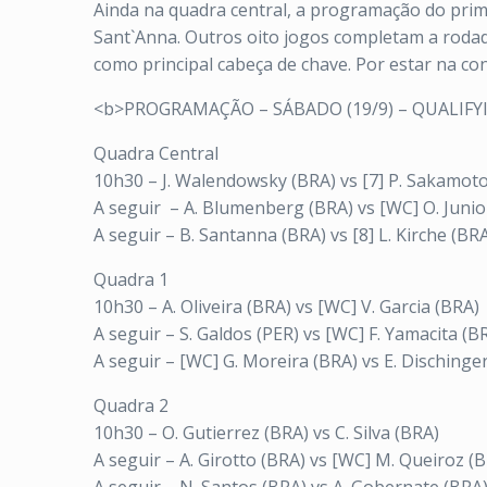
Ainda na quadra central, a programação do pri
Sant`Anna. Outros oito jogos completam a rodad
como principal cabeça de chave. Por estar na co
<b>PROGRAMAÇÃO – SÁBADO (19/9) – QUALIFY
Quadra Central
10h30 – J. Walendowsky (BRA) vs [7] P. Sakamot
A seguir – A. Blumenberg (BRA) vs [WC] O. Junio
A seguir – B. Santanna (BRA) vs [8] L. Kirche (BR
Quadra 1
10h30 – A. Oliveira (BRA) vs [WC] V. Garcia (BRA)
A seguir – S. Galdos (PER) vs [WC] F. Yamacita (B
A seguir – [WC] G. Moreira (BRA) vs E. Dischinge
Quadra 2
10h30 – O. Gutierrez (BRA) vs C. Silva (BRA)
A seguir – A. Girotto (BRA) vs [WC] M. Queiroz (