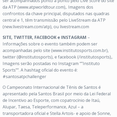
ser acompanhados ponto a ponto pelo Live Score do site
da ATP (www.atpworldtour.com),. Imagens dos
confrontos da chave principal, disputados nas quadras
central e 1, têm transmissão pelo LiveStream da ATP
(new.livestream.com/atp), ou livestream.com
SITE, TWITTER, FACEBOOK e INSTAGRAM
–
Informações sobre o evento também podem ser
acompanhadas pelo site (www.institutosports.com.br),
twitter (@institutosports), e facebook (/institutosports),.
Imagens serão postadas no Instagram “”Instituto
Sports””. A hashtag oficial do evento é:
#santosatpchallenger
O Campeonato Internacional de Tênis de Santos é
apresentado pela Santos Brasil por meio da Lei Federal
de Incentivo ao Esporte, com copatrocínio de Itaú,
Alupar, Taesa, Teleperformance, Azul – a
transportadora oficial e Stella Artois- e apoio de Sonne,