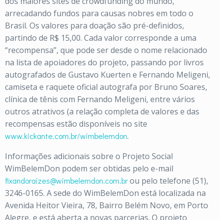
dos maiores sites de crowdfunding do mundo,
arrecadando fundos para causas nobres em todo o
Brasil. Os valores para doação são pré-definidos,
partindo de R$ 15,00. Cada valor corresponde a uma
“recompensa”, que pode ser desde o nome relacionado
na lista de apoiadores do projeto, passando por livros
autografados de Gustavo Kuerten e Fernando Meligeni,
camiseta e raquete oficial autografa por Bruno Soares,
clínica de tênis com Fernando Meligeni, entre vários
outros atrativos (a relação completa de valores e das
recompensas estão disponíveis no site
www.kickante.com.br/wimbelemdon
.
Informações adicionais sobre o Projeto Social
WimBelemDon podem ser obtidas pelo e-mail
fixandoraizes@wimbelemdon.com.br
ou pelo telefone (51),
3246-0165. A sede do WimBelemDon está localizada na
Avenida Heitor Vieira, 78, Bairro Belém Novo, em Porto
Alegre, e está aberta a novas parcerias. O projeto