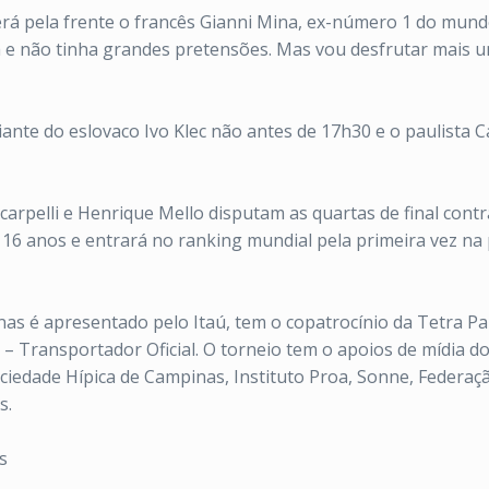
rá pela frente o francês Gianni Mina, ex-número 1 do mundo j
ra e não tinha grandes pretensões. Mas vou desfrutar mais u
diante do eslovaco Ivo Klec não antes de 17h30 e o paulista 
arpelli e Henrique Mello disputam as quartas de final contra
 16 anos e entrará no ranking mundial pela primeira vez na
s é apresentado pelo Itaú, tem o copatrocínio da Tetra Pak
– Transportador Oficial. O torneio tem o apoios de mídia d
ciedade Hípica de Campinas, Instituto Proa, Sonne, Federaç
s.
s