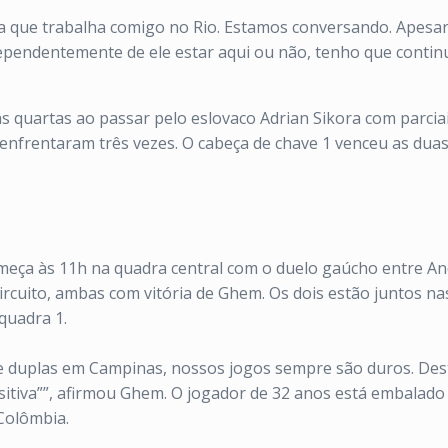
a que trabalha comigo no Rio. Estamos conversando. Apesar 
dependentemente de ele estar aqui ou não, tenho que continu
uartas ao passar pelo eslovaco Adrian Sikora com parciais 
 enfrentaram três vezes. O cabeça de chave 1 venceu as dua
ça às 11h na quadra central com o duelo gaúcho entre Andr
rcuito, ambas com vitória de Ghem. Os dois estão juntos nas
quadra 1.
de duplas em Campinas, nossos jogos sempre são duros. Des
ositiva””, afirmou Ghem. O jogador de 32 anos está embalad
 Colômbia.