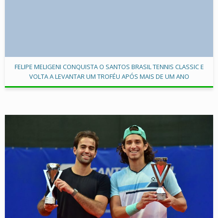
FELIPE MELIGENI CONQUISTA O SANTOS BRASIL TENNIS CLASSIC E
VOLTA A LEVANTAR UM TROFÉU APÓS MAIS DE UM ANO