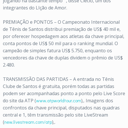
jogando há bastante tempo””, disse Clécio, um dos
integrantes do LIção de Amor.
PREMIAÇÃO e PONTOS – O Campeonato Internacional
de Tênis de Santos distribui premiação de US$ 40 mil e,
por oferecer hospedagem aos atletas da chave principal,
conta pontos de US$ 50 mil para o ranking mundial. O
campeão de simples fatura US$ 5.750, enquanto os
vencedores da chave de duplas dividem o prêmio de US$
2.480.
TRANSMISSÃO DAS PARTIDAS – A entrada no Tênis
Clube de Santos é gratuita, porém todas as partidas
podem ser acompanhadas ponto a ponto pelo Live Score
do site da ATP (
www.atpworldtour.com
),. Imagens dos
confrontos da chave principal, disputados nas quadras
central e 1, têm transmissão pelo site LiveStream
(
new.livestream.com/atp
),.