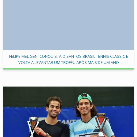
FELIPE MELIGENI CONQUISTA O SANTOS BRASIL TENNIS CLASSIC E
VOLTA A LEVANTAR UM TROFÉU APÓS MAIS DE UM ANO