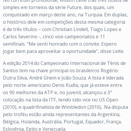
No currículo profissional, Wilson Leite trás três títulos de
simples em torneios da série Future, dos quais, um
conquistado em março deste ano, na Turquia. Em duplas,
o histórico dele em competições desta mesma categoria
é de três títulos – com Christian Lindell, Tiago Lopes e
Carlos Severino -, cinco vice-campeonatos e 11
semifinais. “Me senti honrado com o convite. Espero
jogar bem para aproveitar a oportunidade”, disse Leite.
A edição 2014 do Campeonato Internacional de Tênis de
Santos tem na chave principal os brasileiros Rogério
Dutra Silva, André Ghem e João Souza. A lista é liderada
pelo norte-americano Denis Kudla, que já esteve entre
os 90 melhores da ATP e, no juvenil, alcançou a 3ª
colocação na lista da ITF, tendo sido vice no US Open
(2010), e quadrifinalista de Wimbledon (2010),. Na disputa
pelo troféu estão ainda representantes da Argentina,
Bélgica, Holanda, Austrália, Portugal, Equador, França,
Eslovênia, Egito e Venezuela.