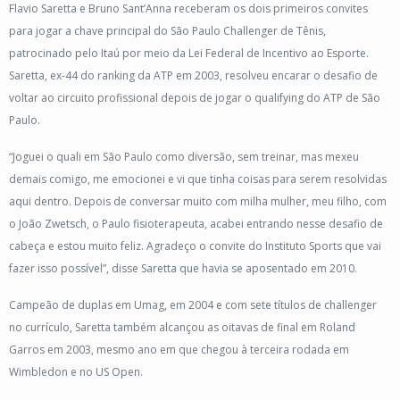
Flavio Saretta e Bruno Sant’Anna receberam os dois primeiros convites
para jogar a chave principal do São Paulo Challenger de Tênis,
patrocinado pelo Itaú por meio da Lei Federal de Incentivo ao Esporte.
Saretta, ex-44 do ranking da ATP em 2003, resolveu encarar o desafio de
voltar ao circuito profissional depois de jogar o qualifying do ATP de São
Paulo.
“Joguei o quali em São Paulo como diversão, sem treinar, mas mexeu
demais comigo, me emocionei e vi que tinha coisas para serem resolvidas
aqui dentro. Depois de conversar muito com milha mulher, meu filho, com
o João Zwetsch, o Paulo fisioterapeuta, acabei entrando nesse desafio de
cabeça e estou muito feliz. Agradeço o convite do Instituto Sports que vai
fazer isso possível”, disse Saretta que havia se aposentado em 2010.
Campeão de duplas em Umag, em 2004 e com sete títulos de challenger
no currículo, Saretta também alcançou as oitavas de final em Roland
Garros em 2003, mesmo ano em que chegou à terceira rodada em
Wimbledon e no US Open.