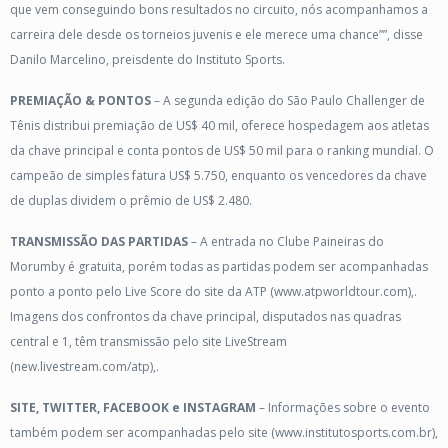
que vem conseguindo bons resultados no circuito, nós acompanhamos a
carreira dele desde os torneios juvenis e ele merece uma chance””, disse
Danilo Marcelino, preisdente do Instituto Sports.
PREMIAÇÃO & PONTOS
– A segunda edição do São Paulo Challenger de
Tênis distribui premiação de US$ 40 mil, oferece hospedagem aos atletas
da chave principal e conta pontos de US$ 50 mil para o ranking mundial. O
campeão de simples fatura US$ 5.750, enquanto os vencedores da chave
de duplas dividem o prêmio de US$ 2.480.
TRANSMISSÃO DAS PARTIDAS
– A entrada no Clube Paineiras do
Morumby é gratuita, porém todas as partidas podem ser acompanhadas
ponto a ponto pelo Live Score do site da ATP (www.atpworldtour.com),.
Imagens dos confrontos da chave principal, disputados nas quadras
central e 1, têm transmissão pelo site LiveStream
(new.livestream.com/atp),.
SITE, TWITTER, FACEBOOK e INSTAGRAM
– Informações sobre o evento
também podem ser acompanhadas pelo site (www.institutosports.com.br),