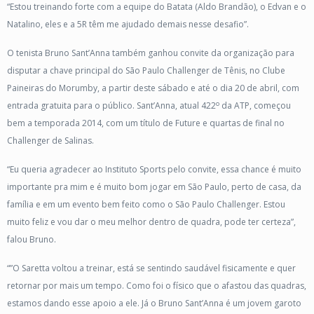
“Estou treinando forte com a equipe do Batata (Aldo Brandão), o Edvan e o
Natalino, eles e a 5R têm me ajudado demais nesse desafio”.
O tenista Bruno Sant’Anna também ganhou convite da organização para
disputar a chave principal do São Paulo Challenger de Tênis, no Clube
Paineiras do Morumby, a partir deste sábado e até o dia 20 de abril, com
o
entrada gratuita para o público. Sant’Anna, atual 422
da ATP, começou
bem a temporada 2014, com um título de Future e quartas de final no
Challenger de Salinas.
“Eu queria agradecer ao Instituto Sports pelo convite, essa chance é muito
importante pra mim e é muito bom jogar em São Paulo, perto de casa, da
família e em um evento bem feito como o São Paulo Challenger. Estou
muito feliz e vou dar o meu melhor dentro de quadra, pode ter certeza”,
falou Bruno.
“”O Saretta voltou a treinar, está se sentindo saudável fisicamente e quer
retornar por mais um tempo. Como foi o físico que o afastou das quadras,
estamos dando esse apoio a ele. Já o Bruno Sant’Anna é um jovem garoto