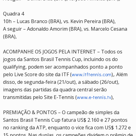
Quadra 4
10h – Lucas Branco (BRA), vs. Kevin Pereira (BRA),
A seguir – Adonaldo Amorim (BRA), vs. Marcelo Cesana
(BRA),
ACOMPANHE OS JOGOS PELA INTERNET – Todos os
jogos da Santos Brasil Tennis Cup, incluindo os do
qualifying, podem ser acompanhados ponto a ponto
pelo Live Score do site da ITF (
www.itftennis.com
),. Além
disso, de segunda-feira (21/out), a sábado (26/out),
imagens das partidas da quadra central serão
transmitidas pelo Site E-Tennis (
www.e-tennis.tv
),
PREMIAÇÃO & PONTOS – O campeão de simples da
Santos Brasil Tennis Cup fatura US$ 2.160 e 27 pontos
no ranking da ATP, enquanto o vice fica com US$ 1.272 e
15 pontos. Nas duplas, os campeões dividem o prêmio de