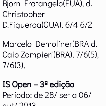
Bjorn Fratangelo(EUA), d.
Christopher
D.Figueroa(GUA), 6/4 6/2
Marcelo Demoliner(BRA d.
Caio Zampieri(BRA), 7/6(5),
7/6(3),
IS Open – 3ª edição
Período: de 28/ set a 06/
out/ 2013